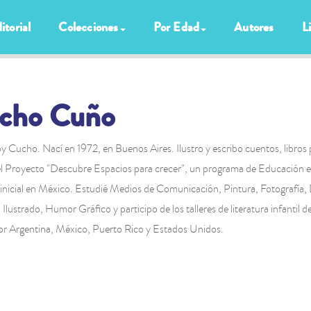
itorial
Colecciones
Por Edad
Autores
L
cho Cuño
y Cucho. Nací en 1972, en Buenos Aires. Ilustro y escribo cuentos, libro
el Proyecto "Descubre Espacios para crecer", un programa de Educación en
l inicial en México. Estudié Medios de Comunicación, Pintura, Fotografía,
 Ilustrado, Humor Gráfico y participo de los talleres de literatura infantil
por Argentina, México, Puerto Rico y Estados Unidos.