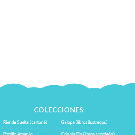
COLECCIONES:
Rienda Suelta (cartoné)
Galope (libros ilustrados)
Potrillo Amarillo
Crin sin Fin (libros acordeón)