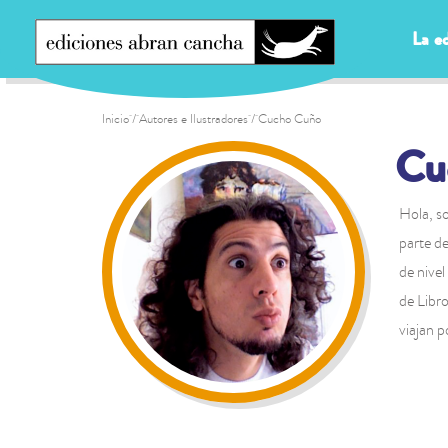
La ed
Inicio
/ Autores e Ilustradores / Cucho Cuño
Cu
Hola, so
parte d
de nive
de Libro
viajan 