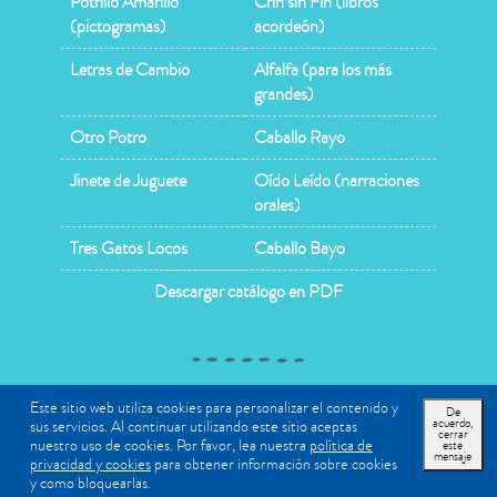
Potrillo Amarillo
Crin sin Fin (libros
(pictogramas)
acordeón)
Letras de Cambio
Alfalfa (para los más
grandes)
Otro Potro
Caballo Rayo
Jinete de Juguete
Oído Leído (narraciones
orales)
Tres Gatos Locos
Caballo Bayo
Descargar catálogo en PDF
Copyright © 2026 Abran Cancha |
Términos y condiciones
|
Este sitio web utiliza cookies para personalizar el contenido y
De
acuerdo,
sus servicios. Al continuar utilizando este sitio aceptas
Política de privacidad
cerrar
nuestro uso de cookies. Por favor, lea nuestra
política de
este
mensaje
privacidad y cookies
para obtener información sobre cookies
y como bloquearlas.