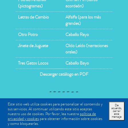
(pictogramas)
acordeón)
Letras de Cambio
Alfalfa (para los más
grandes)
Otro Potro
Caballo Rayo
Jinete de Juguete
Oído Leído (narraciones
orales)
Tres Gatos Locos
Caballo Bayo
Descargar catálogo en PDF
Copyright © 2026 Abran Cancha |
Términos y condiciones
|
Este sitio web utiliza cookies para personalizar el contenido y
De
acuerdo,
sus servicios. Al continuar utilizando este sitio aceptas
Política de privacidad
cerrar
nuestro uso de cookies. Por favor, lea nuestra
política de
este
mensaje
privacidad y cookies
para obtener información sobre cookies
y como bloquearlas.