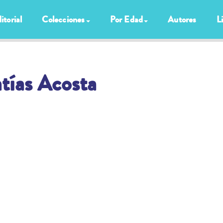
itorial
Colecciones
Por Edad
Autores
L
tías Acosta