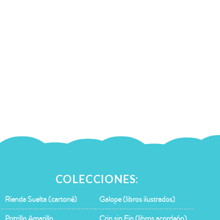
COLECCIONES:
Rienda Suelta (cartoné)
Galope (libros ilustrados)
Potrillo Amarillo
Crin sin Fin (libros acordeón)