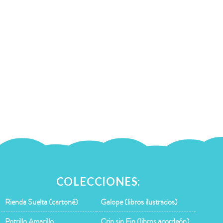
COLECCIONES:
Rienda Suelta (cartoné)
Galope (libros ilustrados)
Potrillo Amarillo
Crin sin Fin (libros acordeón)