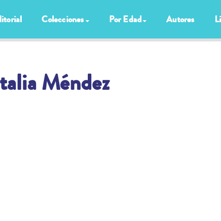
itorial
Colecciones
Por Edad
Autores
L
talia Méndez