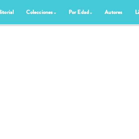
itorial
Colecciones
Por Edad
Autores
L