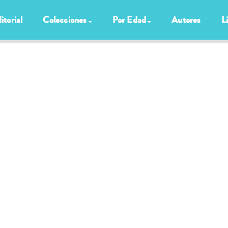
itorial
Colecciones
Por Edad
Autores
L