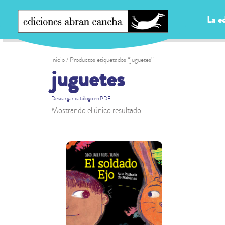
La ed
Inicio
/ Productos etiquetados “juguetes”
juguetes
Descargar catálogo en PDF
Mostrando el único resultado