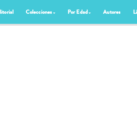
itorial
Colecciones
Por Edad
Autores
L