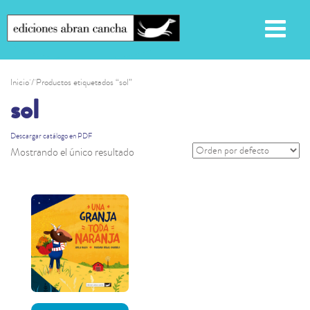
Inicio
/ Productos etiquetados “sol”
sol
Descargar catálogo en PDF
Mostrando el único resultado