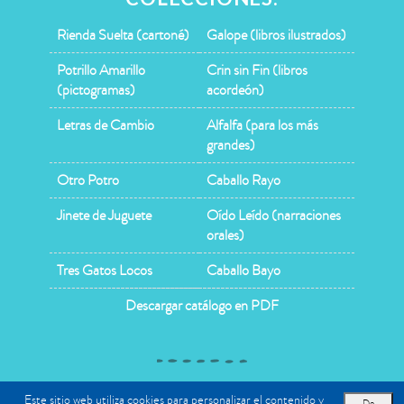
Rienda Suelta (cartoné)
Galope (libros ilustrados)
Potrillo Amarillo
Crin sin Fin (libros
(pictogramas)
acordeón)
Letras de Cambio
Alfalfa (para los más
grandes)
Otro Potro
Caballo Rayo
Jinete de Juguete
Oído Leído (narraciones
orales)
Tres Gatos Locos
Caballo Bayo
Descargar catálogo en PDF
Copyright © 2026 Abran Cancha |
Términos y condiciones
|
Este sitio web utiliza cookies para personalizar el contenido y
De