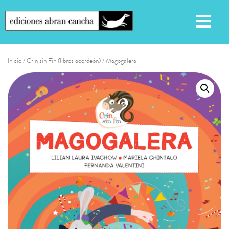
Inicio
/
Crin sin Fin (libros acordeón)
/ Magogalera