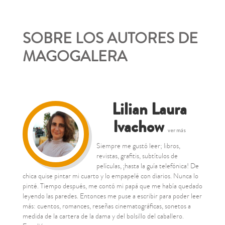
SOBRE LOS AUTORES DE
MAGOGALERA
Lilian Laura
Ivachow
ver más
Siempre me gustó leer; libros,
revistas, grafitis, subtítulos de
películas, ¡hasta la guía telefónica! De
chica quise pintar mi cuarto y lo empapelé con diarios. Nunca lo
pinté. Tiempo después, me contó mi papá que me había quedado
leyendo las paredes. Entonces me puse a escribir para poder leer
más: cuentos, romances, reseñas cinematográficas, sonetos a
medida de la cartera de la dama y del bolsillo del caballero.