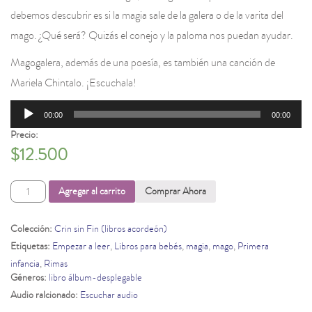
debemos descubrir es si la magia sale de la galera o de la varita del
mago. ¿Qué será? Quizás el conejo y la paloma nos puedan ayudar.
Magogalera, además de una poesía, es también una canción de
Mariela Chintalo. ¡Escuchala!
Reproductor
00:00
00:00
de
audio
Precio:
$
12.500
Magogalera
Agregar al carrito
Comprar Ahora
cantidad
Colección:
Crin sin Fin (libros acordeón)
Etiquetas:
Empezar a leer
,
Libros para bebés
,
magia
,
mago
,
Primera
infancia
,
Rimas
Géneros:
libro álbum-desplegable
Audio ralcionado:
Escuchar audio