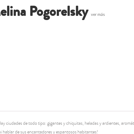
elina Pogorelsky
ver más
Hay ciudades de todo tipo: gigantes y chiquitas, heladas y ardientes, aromá
ni hablar de sus encantadores y espantosos habitantes!