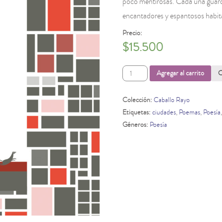
poco mentirosas. Cada una guarda
encantadores y espantosos habit
Precio:
$
15.500
Una
Agregar al carrito
C
ciudad
mentirosa
cantidad
Colección:
Caballo Rayo
Etiquetas:
ciudades
,
Poemas
,
Poesía
Géneros:
Poesía