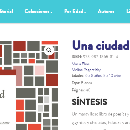
itorial
Colecciones
Por Edad
Autores
L
Una ciudad
ISBN:
978-987-1865-31-4
María Elina
Melina Pogorelsky
Edades:
6 a 8 años
,
8 a 10 años
Tapa:
Blanda
Páginas:
40
SÍNTESIS
Un maravilloso libro de poesías y
gigantes y chiquitas, heladas y a