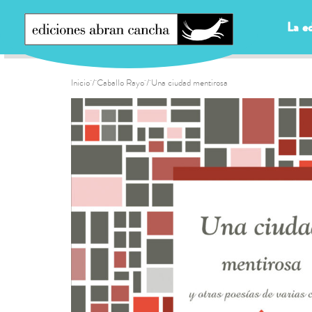
La ed
Inicio
/
Caballo Rayo
/ Una ciudad mentirosa