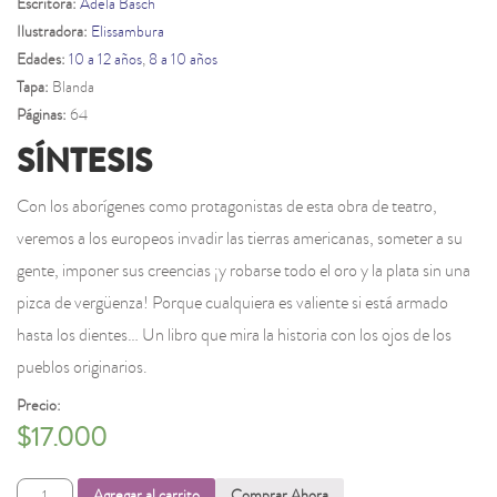
Escritora:
Adela Basch
Ilustradora:
Elissambura
Edades:
10 a 12 años
,
8 a 10 años
Tapa:
Blanda
Páginas:
64
SÍNTESIS
Con los aborígenes como protagonistas de esta obra de teatro,
veremos a los europeos invadir las tierras americanas, someter a su
gente, imponer sus creencias ¡y robarse todo el oro y la plata sin una
pizca de vergüenza! Porque cualquiera es valiente si está armado
hasta los dientes… Un libro que mira la historia con los ojos de los
pueblos originarios.
Precio:
$
17.000
En
Agregar al carrito
Comprar Ahora