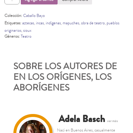
los
orígenes,
los
Colección:
Caballo Bayo
aborígenes
Etiquetas:
aztecas
,
incas
,
indígenas
,
mapuches
,
obra de teatro
,
pueblos
cantidad
originarios
,
sioux
Géneros:
Teatro
SOBRE LOS AUTORES DE
EN LOS ORÍGENES, LOS
ABORÍGENES
Adela Basch
ver más
Nací en Buenos Aires, casualmente