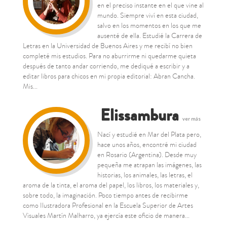
en el preciso instante en el que vine al
mundo. Siempre viví en esta ciudad,
salvo en los momentos en los que me
ausenté de ella. Estudié la Carrera de
Letras en la Universidad de Buenos Aires y me recibí no bien
completé mis estudios. Para no aburrirme ni quedarme quieta
después de tanto andar corriendo, me dediqué a escribir y a
editar libros para chicos en mi propia editorial: Abran Cancha.
Mis...
Elissambura
ver más
Nací y estudié en Mar del Plata pero,
hace unos años, encontré mi ciudad
en Rosario (Argentina). Desde muy
pequeña me atrapan las imágenes, las
historias, los animales, las letras, el
aroma de la tinta, el aroma del papel, los libros, los materiales y,
sobre todo, la imaginación. Poco tiempo antes de recibirme
como Ilustradora Profesional en la Escuela Superior de Artes
Visuales Martín Malharro, ya ejercía este oficio de manera...