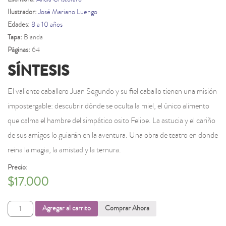
Ilustrador:
José Mariano Luengo
Edades:
8 a 10 años
Tapa:
Blanda
Páginas:
64
SÍNTESIS
El valiente caballero Juan Segundo y su fiel caballo tienen una misión
impostergable: descubrir dónde se oculta la miel, el único alimento
que calma el hambre del simpático osito Felipe. La astucia y el cariño
de sus amigos lo guiarán en la aventura. Una obra de teatro en donde
reina la magia, la amistad y la ternura.
Precio:
$
17.000
Jaque
Agregar al carrito
Comprar Ahora
mate,
caballero