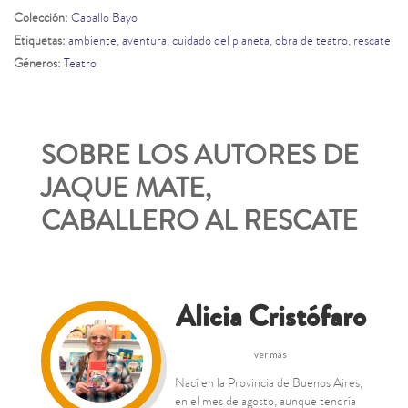
al
Colección:
Caballo Bayo
rescate
Etiquetas:
ambiente
,
aventura
,
cuidado del planeta
,
obra de teatro
,
rescate
cantidad
Géneros:
Teatro
SOBRE LOS AUTORES DE
JAQUE MATE,
CABALLERO AL RESCATE
Alicia Cristófaro
ver más
Nací en la Provincia de Buenos Aires,
en el mes de agosto, aunque tendría