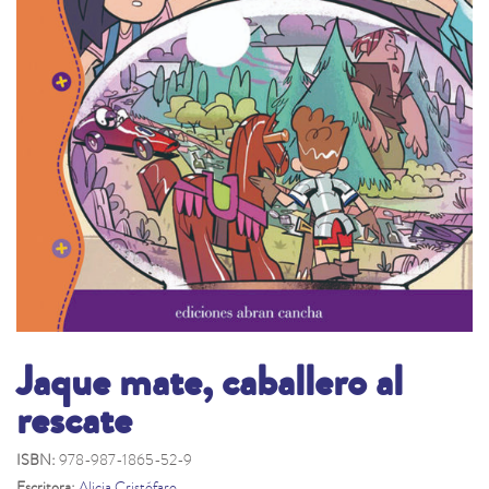
Jaque mate, caballero al
rescate
ISBN:
978-987-1865-52-9
Escritora:
Alicia Cristófaro