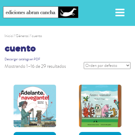
Inicio
/ Géneros / cuento
cuento
Descargar catálogo en PDF
Mostrando 1–16 de 29 resultados