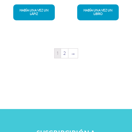
HABÍA UNA VEZ UN
HABÍA UNA VEZ UN
LÁPIZ
LIBRO
1
2
→