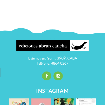
Estamos en: Gorriti 3909, CABA
Teléfono: 4864 0267
INSTAGRAM