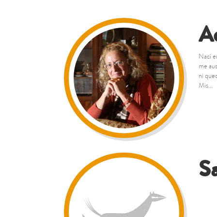
A
Nací e
me aus
ni que
Mis...
S