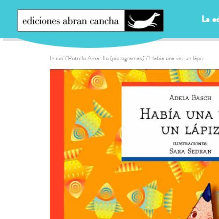
La ed
Inicio
/
Potrillo Amarillo (pictogramas)
/ Había una vez un lápiz