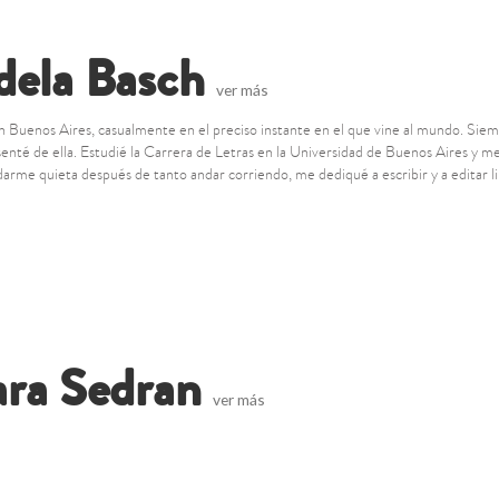
dela Basch
ver más
n Buenos Aires, casualmente en el preciso instante en el que vine al mundo. Siemp
enté de ella. Estudié la Carrera de Letras en la Universidad de Buenos Aires y m
darme quieta después de tanto andar corriendo, me dediqué a escribir y a editar li
ara Sedran
ver más