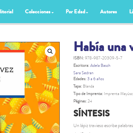
itorial
Colecciones
Por Edad
Autores
L
Había una v
ISBN:
978-987-20309-5-7
Escritora:
Adela Basch
Sara Sedran
Edades:
3 a 6 años
Tapa:
Blanda
Tipo de Imprenta:
Imprenta Mayúsc
Páginas:
24
SÍNTESIS
Un lápiz travieso escribe palabra