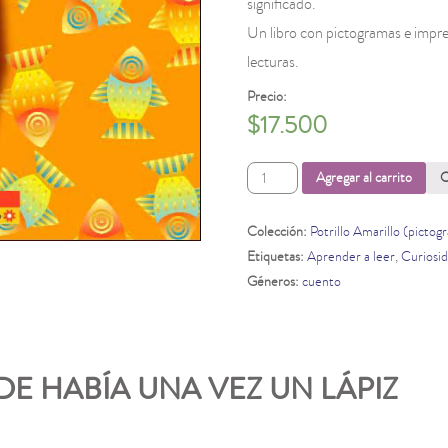
significado.
Un libro con pictogramas e impre
lecturas.
Precio:
$
17.500
Había
Agregar al carrito
C
una
vez
un
Colección:
Potrillo Amarillo (pictog
lápiz
Etiquetas:
Aprender a leer
,
Curiosi
cantidad
Géneros:
cuento
E HABÍA UNA VEZ UN LÁPIZ